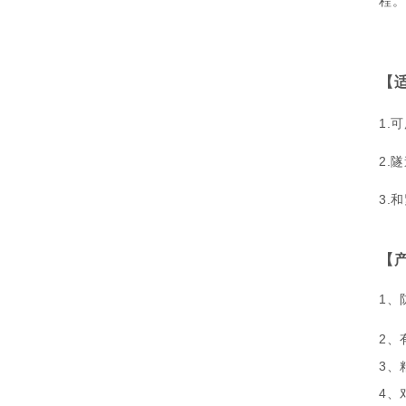
程。
【
1.
2.
3.
【
1、
2、
3、
4、