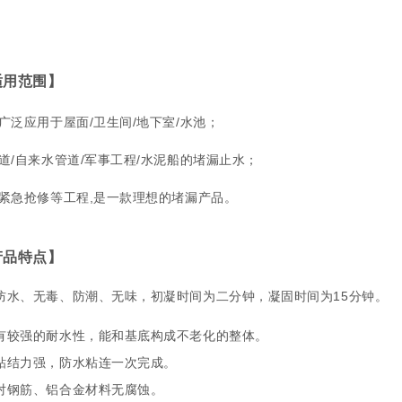
适用范围】
可广泛应用于屋面/卫生间/地下室/水池；
隧道/自来水管道/军事工程/水泥船的堵漏止水；
和紧急抢修等工程,是一款理想的堵漏产品。
产品特点】
防水、无毒、防潮、无味，初凝时间为二分钟，凝固时间为15分钟
有较强的耐水性，能和基底构成不老化的整体。
粘结力强，防水粘连一次完成。
对钢筋、铝合金材料无腐蚀。