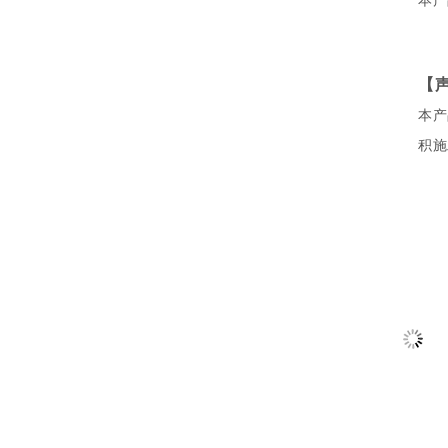
【
本产
积施