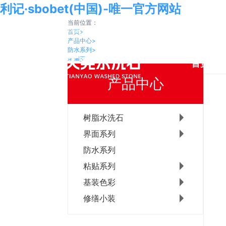
利记·sbobet(中国)-唯一官方网站
当前位置：
欢迎访问上海尧帝建筑装饰材料有限公司企业网站
首页
>
产品中心
>
防水系列
>
堵漏王
首页
产品中心
树脂水洗石
界面系列
防水系列
粘贴系列
基装色彩
修缮小装