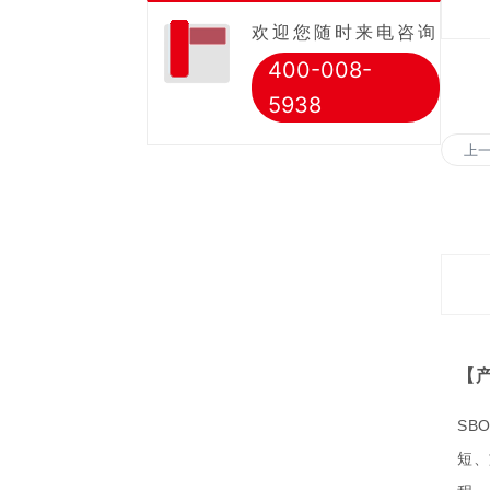
欢迎您随时来电咨询
400-008-
5938
上
【
SB
短、