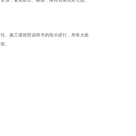
责任。施工请按照说明书的指示进行，所有大面
务部。