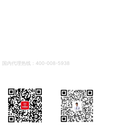
电话：
400-008-5938
邮箱：
805199154@qq.com
地址：
上海市松江区沪松公路2511弄1号楼4F
国内代理热线：
400-008-5938
SBOBET利记官网公众号
联系咨询