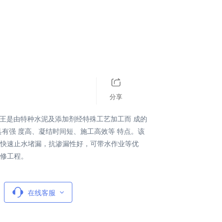
服务电话：400-008-5938
清空记录
产品中心
案例展示
新闻中心
分享
堵漏王是由特种水泥及添加剂经特殊工艺加工而 成的
具有强 度高、凝结时间短、施工高效等 特点。该
快速止水堵漏，抗渗漏性好，可带水作业等优
修工程。
在线客服