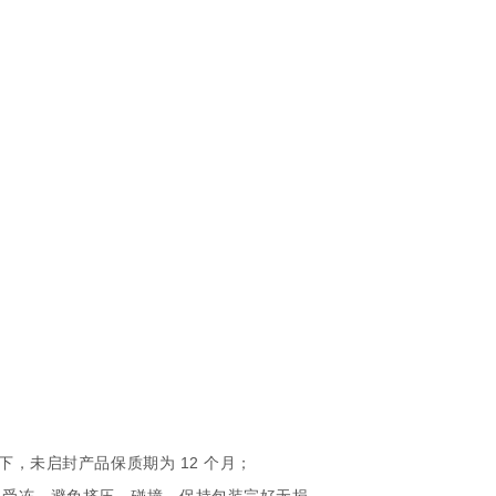
下，未启封产品保质期为 12 个月；
、受冻，避免挤压、碰撞，保持包装完好无损。