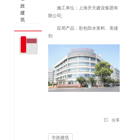
政
施工单位：上海开天建设集团有
建
限公司;
筑
应用产品：彩色防水浆料、美缝
剂
欢
迎
您
随
时
来
电
咨
询
400-
008-
分享
5938
市政建筑