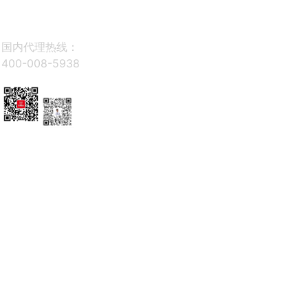
区沪松公路2511
更多产品
国)
公司简介
弄1号楼4F
-唯
荣誉资质
一
国内代理热线：
发展历程
官
400-008-5938
企业文化
方
合作伙伴
网
社会责任
站
SBOBET
联系咨
联系
利记官网
询
方式
公众号
在线
留言
上海尧帝建筑装饰材料有限公司版
权所有Copyright © 2023 All
rights reserved