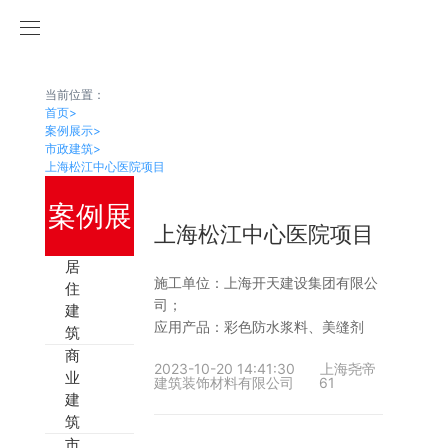
利记·sbobet(中国)-唯一官方网站
当前位置：
首页
>
案例展示
>
市政建筑
>
上海松江中心医院项目
案例展
上海松江中心医院项目
居
施工单位：上海开天建设集团有限公
住
示
司；
建
应用产品：彩色防水浆料、美缝剂
筑
商
2023-10-20 14:41:30
上海尧帝
业
建筑装饰材料有限公司
61
建
筑
市