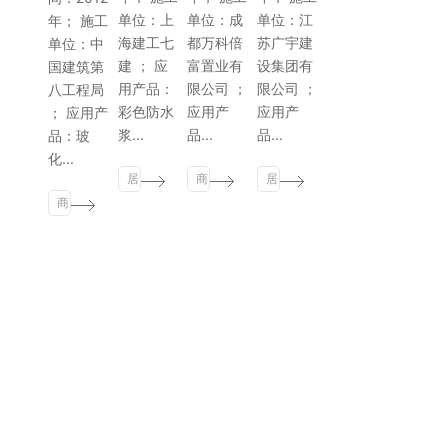
单位：上
单位：成
单位：江
年； 施工
海建工七
都万科倍
苏广宇建
单位：中
建 ； 应
富置业有
设集团有
国建筑第
用产品：
限公司 ；
限公司 ；
八工程局
彩色防水
应用产
应用产
； 应用产
浆...
品...
品...
品：玻
化...
居
商
居
商
住
业
住
业
建
建
建
建
筑
筑
筑
关于利
产品中
案例展
新闻中
联
筑
记
心
示
心
系
电话：
400-008-
·sbobe
利
5938
t(中
记
界面处理
居住建筑
公司新闻
国)-唯
·sb
邮箱：
黄墙绿地
商业建筑
行业新闻
一官方
ob
805199154@qq.com
防水材料
市政建筑
解决方案
网站
et(
瓷砖粘贴
常见问题
地址：
上海市松江
中