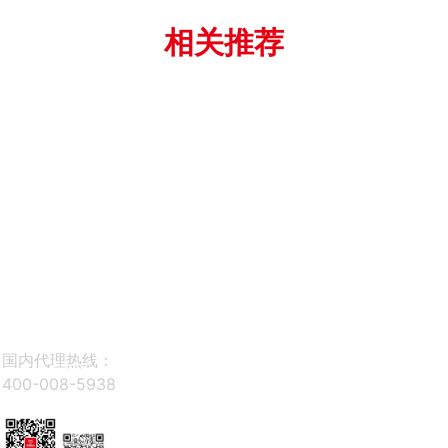
相关推荐
关于利
产品中
案例展
新闻中
联
记
心
示
心
系
电话：
400-008-
·sbobe
利
5938
t(中
记
界面处理
居住建筑
公司新闻
国)-唯
·sb
邮箱：
黄墙绿地
商业建筑
行业新闻
一官方
ob
805199154@qq.com
防水材料
市政建筑
解决方案
网站
et(
瓷砖粘贴
常见问题
地址：
上海市松江
中
区沪松公路2511
更多产品
国)
公司简介
弄1号楼4F
-唯
荣誉资质
一
国内代理热线：
发展历程
官
400-008-5938
企业文化
方
合作伙伴
网